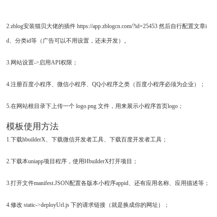
2.zblog安装猫贝大佬的插件 https://app.zblogcn.com/?id=25453 然后自行配置文章i
d、分类id等（广告可以不用设置，还未开发）。
3.网站设置->启用API权限；
4.注册百度小程序、微信小程序、QQ小程序之类（百度小程序必须为企业）；
5.在网站根目录下上传一个 logo.png 文件，用来展示小程序首页logo；
模板使用方法
1.下载hbuilderX、下载微信开发者工具、下载百度开发者工具；
2.下载本uniapp项目程序，使用HbuilderX打开项目；
3.打开文件manifest.JSON配置各版本小程序appid、还有应用名称、应用描述等；
4.修改 static->deployUrl.js 下的请求链接（就是换成你的网址）；