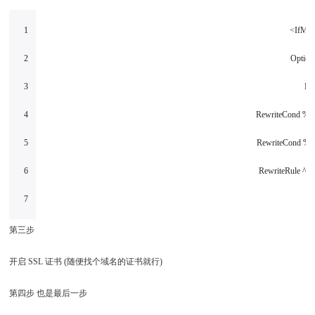
1
<IfMod
2
Option
3
Re
4
RewriteCond %
5
RewriteCond %
6
RewriteRule ^(.*
7
第三步
开启 SSL 证书 (随便找个域名的证书就行)
第四步 也是最后一步