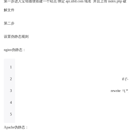
第一步进入宝塔随便搭建一个站点 绑定 api.zibll.com 域名 并且上传 index.php 破
解文件
第二步
设置伪静态规则
nginx伪静态：
1
2
if
(!-e
3
rewrite ^(.*)$
4
5
Apache伪静态：